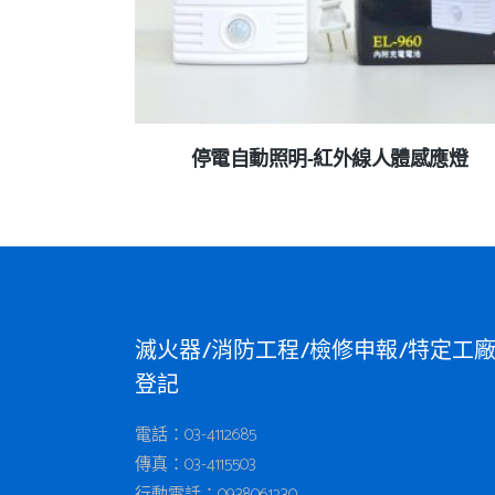
停電自動照明-紅外線人體感應燈
查看內容
滅火器/消防工程/檢修申報/特定工
登記
電話：03-4112685
傳真：03-4115503
行動電話：
0938061230