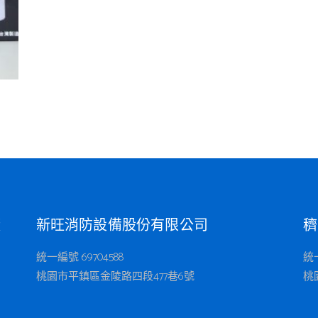
廠
新旺消防設備股份有限公司
穧
統一編號 69704588
統一
桃園市平鎮區金陵路四段477巷6號
桃